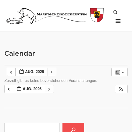
Skip
to
Men
content
Calendar
AUG. 2026
Zurzeit gibt es keine bevorstehenden Veranstaltungen.
AUG. 2026
Suchen