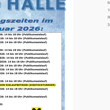
M
1
R
3