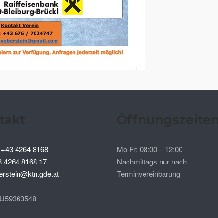
takt
Öffnungszeite
:
+43 4264 8168
Mo-Fr: 08:00 – 12:00
3 4264 8168 17
Nachmittags nur nach
erstein@ktn.gde.at
Terminvereinbarung
TU59363548